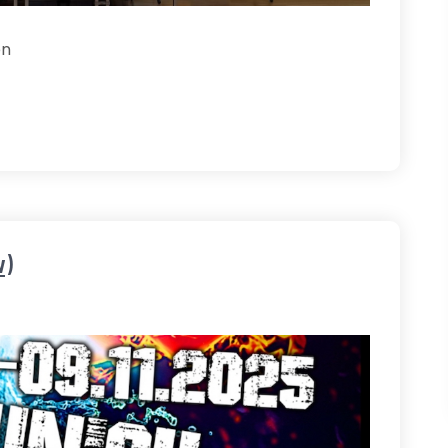
en
v)