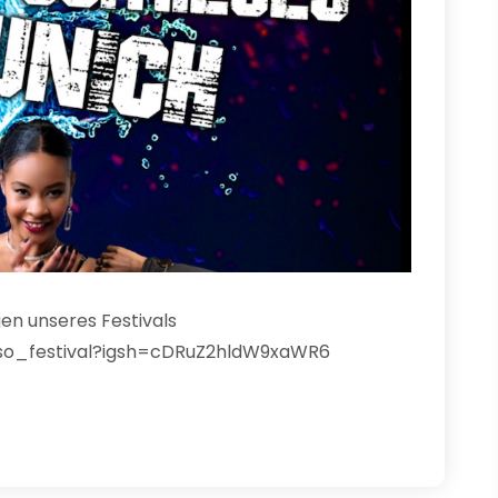
en unseres Festivals
so_festival?igsh=cDRuZ2hldW9xaWR6